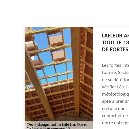
LAFLEUR A
TOUT LE 1
DE FORTES
Les fortes in
toiture. Sach
de se détérior
vérifier l’ét
météorologiqu
apte à prendre
en tuile dans 
confort et de
notre entrepr