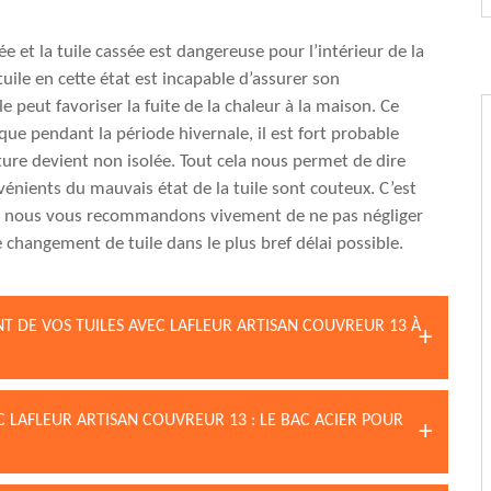
ée et la tuile cassée est dangereuse pour l’intérieur de la
uile en cette état est incapable d’assurer son
le peut favoriser la fuite de la chaleur à la maison. Ce
que pendant la période hivernale, il est fort probable
ture devient non isolée. Tout cela nous permet de dire
vénients du mauvais état de la tuile sont couteux. C’est
e nous vous recommandons vivement de ne pas négliger
e changement de tuile dans le plus bref délai possible.
T DE VOS TUILES AVEC LAFLEUR ARTISAN COUVREUR 13 À
C LAFLEUR ARTISAN COUVREUR 13 : LE BAC ACIER POUR