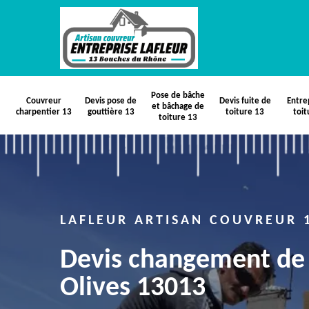
Pose de bâche
Couvreur
Devis pose de
Devis fuite de
Entre
et bâchage de
charpentier 13
gouttière 13
toiture 13
toit
toiture 13
LAFLEUR ARTISAN COUVREUR 
Devis changement de 
Olives 13013