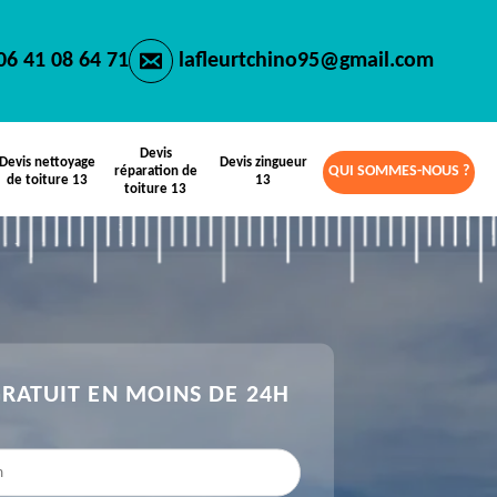
06 41 08 64 71
lafleurtchino95@gmail.com
Devis
Devis nettoyage
Devis zingueur
QUI SOMMES-NOUS ?
réparation de
de toiture 13
13
toiture 13
GRATUIT EN MOINS DE 24H