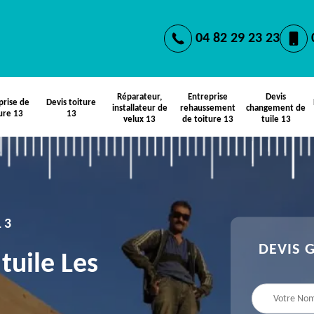
04 82 29 23 23
Réparateur,
Entreprise
Devis
prise de
Devis toiture
installateur de
rehaussement
changement de
ure 13
13
velux 13
de toiture 13
tuile 13
13
DEVIS 
tuile Les