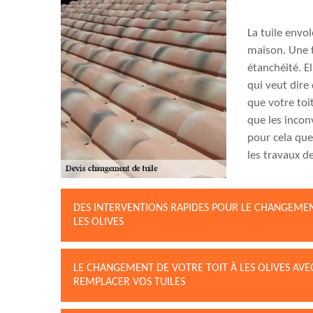
La tuile envol
maison. Une t
étanchéité. El
qui veut dire 
que votre toi
que les incon
pour cela qu
les travaux d
DES INTERVENTIONS RAPIDES POUR LE CHANGEMEN
LES OLIVES
LE CHANGEMENT DE VOTRE TOIT À LES OLIVES AVE
REMPLACER VOS TUILES