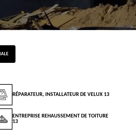
NALE
RÉPARATEUR, INSTALLATEUR DE VELUX 13
D
ENTREPRISE REHAUSSEMENT DE TOITURE
D
13