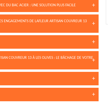
EC DU BAC ACIER : UNE SOLUTION PLUS FACILE
 LES ENGAGEMENTS DE LAFLEUR ARTISAN COUVREUR 13
ISAN COUVREUR 13 À LES OLIVES : LE BÂCHAGE DE VOTRE