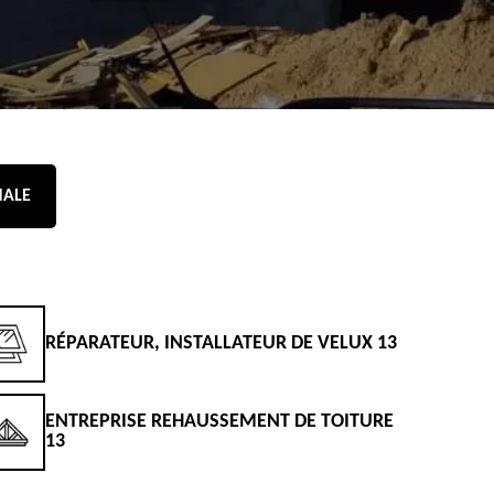
NALE
RÉPARATEUR, INSTALLATEUR DE VELUX 13
D
ENTREPRISE REHAUSSEMENT DE TOITURE
D
13