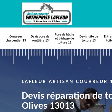
Pose de bâche
Couvreur
Devis pose de
Devis fuite de
Entre
et bâchage de
charpentier 13
gouttière 13
toiture 13
toit
toiture 13
LAFLEUR ARTISAN COUVREUR 
Devis réparation de t
Olives 13013