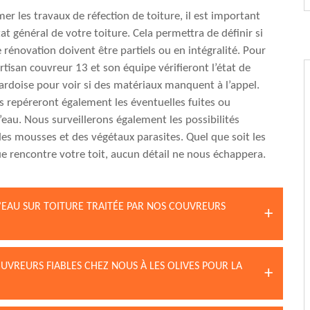
er les travaux de réfection de toiture, il est important
tat général de votre toiture. Cela permettra de définir si
 rénovation doivent être partiels ou en intégralité. Pour
artisan couvreur 13 et son équipe vérifieront l’état de
 ardoise pour voir si des matériaux manquent à l’appel.
 repéreront également les éventuelles fuites ou
d’eau. Nous surveillerons également les possibilités
des mousses et des végétaux parasites. Quel que soit les
 rencontre votre toit, aucun détail ne nous échappera.
D’EAU SUR TOITURE TRAITÉE PAR NOS COUVREURS
UVREURS FIABLES CHEZ NOUS À LES OLIVES POUR LA