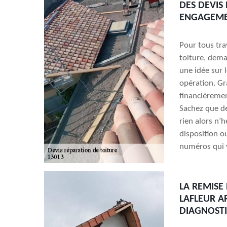
DES DEVIS
ENGAGEMEN
Pour tous tra
toiture, dema
une idée sur 
opération. Gr
financièremen
Sachez que de
rien alors n’h
disposition o
numéros qui v
LA REMISE
LAFLEUR AR
DIAGNOST