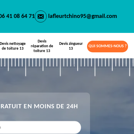
06 41 08 64 71
lafleurtchino95@gmail.com
Devis
Devis nettoyage
Devis zingueur
QUI SOMMES-NOUS ?
réparation de
de toiture 13
13
toiture 13
GRATUIT EN MOINS DE 24H