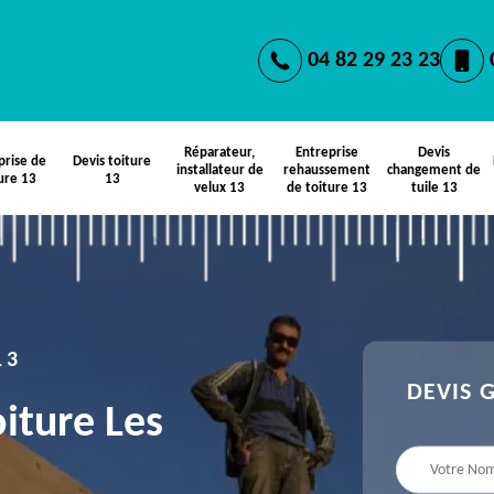
04 82 29 23 23
Réparateur,
Entreprise
Devis
prise de
Devis toiture
installateur de
rehaussement
changement de
ure 13
13
velux 13
de toiture 13
tuile 13
13
DEVIS 
oiture Les