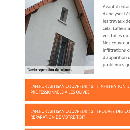
Avant d’entam
d’analyser l’é
les travaux de
cela, Lafleur 
vos tuiles ou
Nos couvreurs
infiltrations 
d’apparition 
problèmes que
LAFLEUR ARTISAN COUVREUR 13 : L’INFILTRATION 
PROFESSIONNELS À LES OLIVES
LAFLEUR ARTISAN COUVREUR 13 : TROUVEZ DES CO
RÉPARATION DE VOTRE TOIT