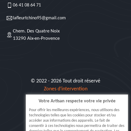
06 41 08 64 71
lafleurtchino95@gmail.com
Chem. Des Quatre Noix
13290 Aix-en-Provence
© 2022 - 2026 Tout droit réservé
Zones d’intervention
Votre Artisan respecte votre vie privée
Siret: 515 062 404 000 30
Pour offrir les meilleures expériences, nous utilisons des
technologies telles que les cookies pour stocker et/ou
accéder aux informations des appareils. Le fait de
consentir à ces technologies nous permettra de traiter des