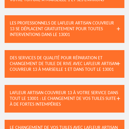
VOTRE TOITURE À MARSEILLE 1 ET SES ENVIRONS
LES PROFESSIONNELS DE LAFLEUR ARTISAN COUVREUR
13 SE DÉPLACENT GRATUITEMENT POUR TOUTES
INTERVENTIONS DANS LE 13001
DES SERVICES DE QUALITÉ POUR RÉPARATION ET
CHANGEMENT DE TUILE DE RIVE AVEC LAFLEUR ARTISAN
COUVREUR 13 À MARSEILLE 1 ET DANS TOUT LE 13001
LAFLEUR ARTISAN COUVREUR 13 À VOTRE SERVICE DANS
TOUT LE 13001 : LE CHANGEMENT DE VOS TUILES SUITE
À DE FORTES INTEMPÉRIES
LE CHANGEMENT DE VOS TUILES AVEC LAFLEUR ARTISAN