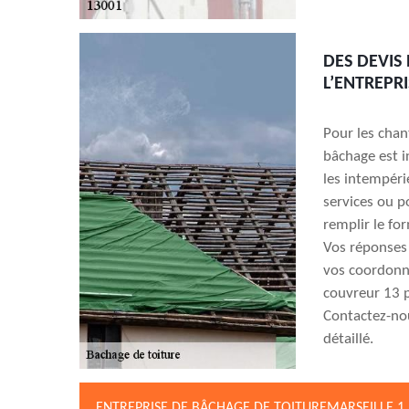
DES DEVIS
L’ENTREPR
Pour les chan
bâchage est i
les intempéri
services ou p
remplir le for
Vos réponses
vos coordonné
couvreur 13 p
Contactez-nou
détaillé.
ENTREPRISE DE BÂCHAGE DE TOITUREMARSEILLE 1