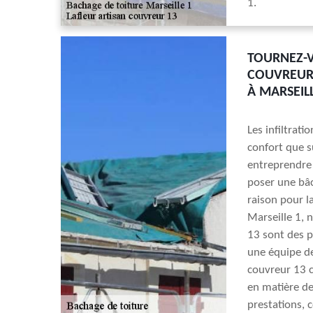
1.
TOURNEZ-V
COUVREUR 
À MARSEILL
Les infiltrat
confort que s
entreprendre l
poser une bâc
raison pour l
Marseille 1, 
13 sont des p
une équipe de
couvreur 13 c
en matière de
prestations, 