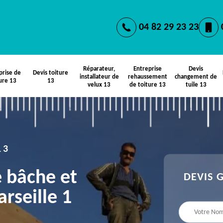
04 82 29 23 23
Réparateur,
Entreprise
Devis
prise de
Devis toiture
installateur de
rehaussement
changement de
ure 13
13
velux 13
de toiture 13
tuile 13
13
e bâche et
DEVIS 
rseille 1