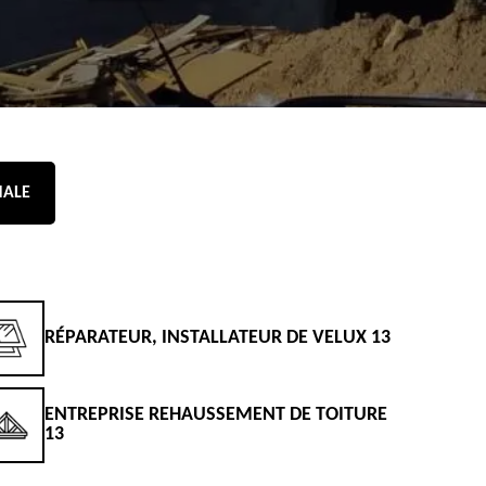
NALE
RÉPARATEUR, INSTALLATEUR DE VELUX 13
D
ENTREPRISE REHAUSSEMENT DE TOITURE
D
13