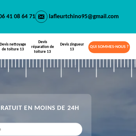
06 41 08 64 71
lafleurtchino95@gmail.com
Devis
Devis nettoyage
Devis zingueur
QUI SOMMES-NOUS ?
réparation de
de toiture 13
13
toiture 13
GRATUIT EN MOINS DE 24H