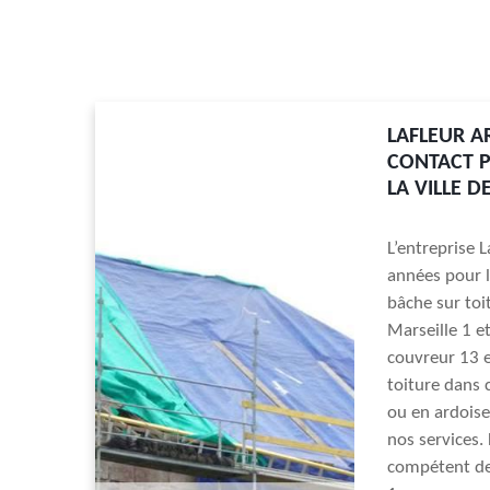
LAFLEUR A
CONTACT P
LA VILLE D
L’entreprise 
années pour l
bâche sur toi
Marseille 1 e
couvreur 13 e
toiture dans c
ou en ardoise.
nos services. 
compétent des