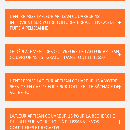
L’ENTREPRISE LAFLEUR ARTISAN COUVREUR 13
INTERVIENT SUR VOTRE TOITURE-TERRASSE EN CAS DE
FUITE À PELISSANNE
LE DÉPLACEMENT DES COUVREURS DE LAFLEUR ARTISAN
COUVREUR 13 EST GRATUIT DANS TOUT LE 13330
L’ENTREPRISE LAFLEUR ARTISAN COUVREUR 13 À VOTRE
SERVICE EN CAS DE FUITE SUR TOITURE : LE BÂCHAGE DE
VOTRE TOIT
LAFLEUR ARTISAN COUVREUR 13 POUR LA RECHERCHE
DE FUITE SUR VOTRE TOIT À PELISSANNE : VOS
GOUTTIÈRES ET REGARDS