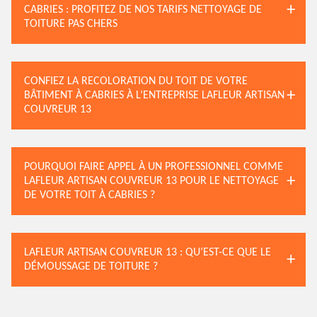
CABRIES : PROFITEZ DE NOS TARIFS NETTOYAGE DE
TOITURE PAS CHERS
CONFIEZ LA RECOLORATION DU TOIT DE VOTRE
BÂTIMENT À CABRIES À L’ENTREPRISE LAFLEUR ARTISAN
COUVREUR 13
POURQUOI FAIRE APPEL À UN PROFESSIONNEL COMME
LAFLEUR ARTISAN COUVREUR 13 POUR LE NETTOYAGE
DE VOTRE TOIT À CABRIES ?
LAFLEUR ARTISAN COUVREUR 13 : QU’EST-CE QUE LE
DÉMOUSSAGE DE TOITURE ?