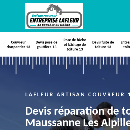
Pose de bâche
Couvreur
Devis pose de
Devis fuite de
Entre
et bâchage de
charpentier 13
gouttière 13
toiture 13
toit
toiture 13
LAFLEUR ARTISAN COUVREUR 
Devis réparation de t
Maussanne Les Alpill