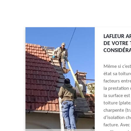
LAFLEUR A
DE VOTRE 
CONSIDÉR
Même si c’es
état sa toitu
facteurs entre
la prestation 
la surface es
toiture (plat
charpente (tr
d‘isolation c
facture. Avec