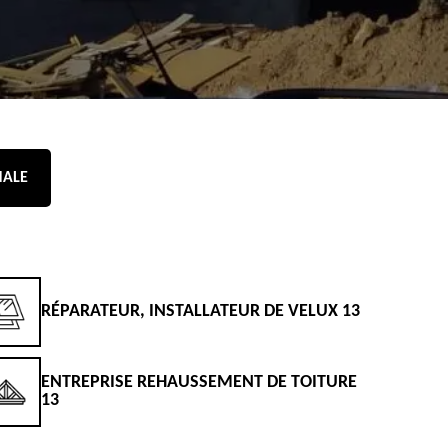
NALE
RÉPARATEUR, INSTALLATEUR DE VELUX 13
D
ENTREPRISE REHAUSSEMENT DE TOITURE
D
13