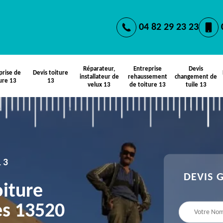
04 82 29 23 23
Réparateur,
Entreprise
Devis
prise de
Devis toiture
installateur de
rehaussement
changement de
ure 13
13
velux 13
de toiture 13
tuile 13
13
DEVIS 
oiture
es 13520