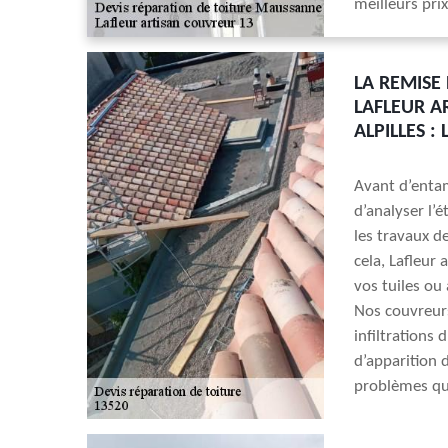
meilleurs pri
LA REMISE
LAFLEUR A
ALPILLES 
Avant d’entam
d’analyser l’é
les travaux de
cela, Lafleur 
vos tuiles ou
Nos couvreurs
infiltrations 
d’apparition 
problèmes que