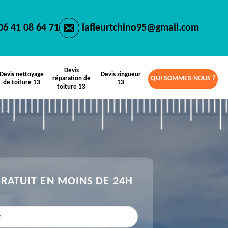
06 41 08 64 71
lafleurtchino95@gmail.com
Devis
Devis nettoyage
Devis zingueur
QUI SOMMES-NOUS ?
réparation de
de toiture 13
13
toiture 13
GRATUIT EN MOINS DE 24H