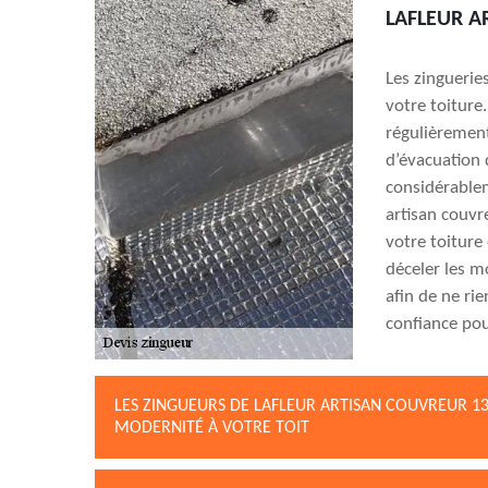
LAFLEUR A
Les zinguerie
votre toiture.
régulièrement
d’évacuation 
considérablem
artisan couvr
votre toiture
déceler les m
afin de ne rie
confiance pou
LES ZINGUEURS DE LAFLEUR ARTISAN COUVREUR 13
MODERNITÉ À VOTRE TOIT