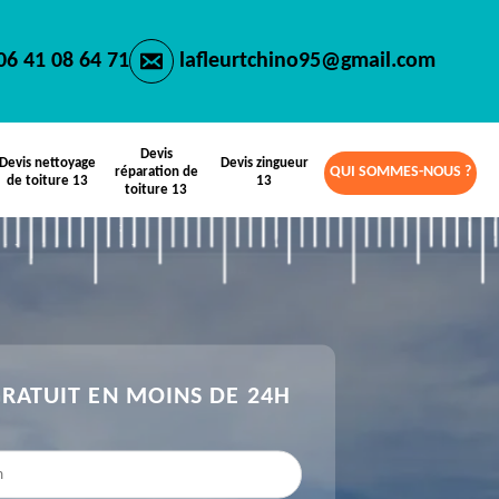
06 41 08 64 71
lafleurtchino95@gmail.com
Devis
Devis nettoyage
Devis zingueur
QUI SOMMES-NOUS ?
réparation de
de toiture 13
13
toiture 13
GRATUIT EN MOINS DE 24H