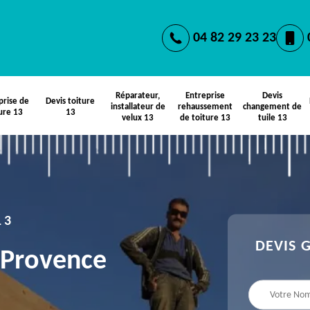
04 82 29 23 23
Réparateur,
Entreprise
Devis
prise de
Devis toiture
installateur de
rehaussement
changement de
ure 13
13
velux 13
de toiture 13
tuile 13
13
DEVIS 
 Provence