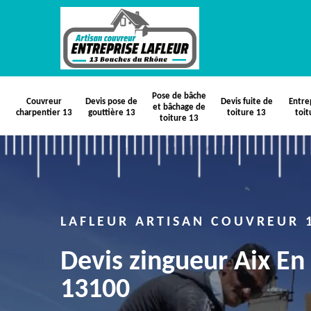
Pose de bâche
Couvreur
Devis pose de
Devis fuite de
Entre
et bâchage de
charpentier 13
gouttière 13
toiture 13
toit
toiture 13
LAFLEUR ARTISAN COUVREUR 
Devis zingueur Aix En
13100