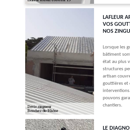
LAFLEUR A
VOS GOUTT
NOS ZINGU
Lorsque les g
bâtiment sont
état au plus v
structures peu
artisan couvr
gouttières et
interventions
pouvons garan
chantiers.
LE DIAGNOS