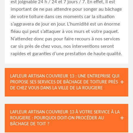
est joignable 24 h / 24 et 7 jours / 7. En effet, il est
important de ne pas attendre pour songer au bâchage
de votre toiture dans ces moments car la situation
s’aggravera de jour en jour. L’humidité est un énorme
fléau qui peut s’attaquer à vos murs et votre paquet.
N’attendez donc pas pour faire recours à nos services
car sis près de chez vous, nos interventions seront
rapides et garanties d’une prestation de haute qualité.
LAFLEUR ARTISAN COUVREUR 13 : UNE ENTREPRISE QUI
PROPOSE SES SERVICES DE BÂCHAGE DE TOITURE PRÈS
DE CHEZ VOUS DANS LA VILLE DE LA ROUGIERE
LAFLEUR ARTISAN COUVREUR 13 À VOTRE SERVICE À LA
ROUGIERE : POURQUOI DOIT-ON PROCÉDER AU
BÂCHAGE DE TOIT ?