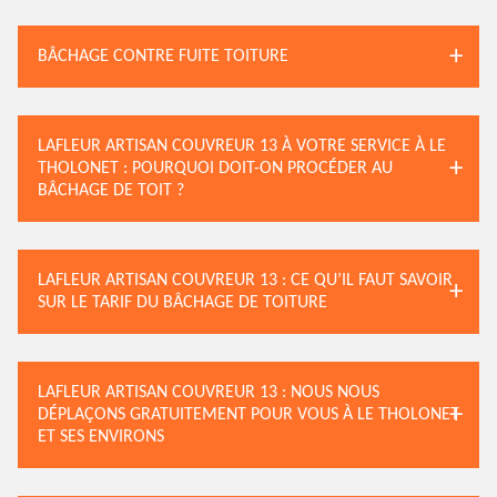
BÂCHAGE CONTRE FUITE TOITURE
LAFLEUR ARTISAN COUVREUR 13 À VOTRE SERVICE À LE
THOLONET : POURQUOI DOIT-ON PROCÉDER AU
BÂCHAGE DE TOIT ?
LAFLEUR ARTISAN COUVREUR 13 : CE QU’IL FAUT SAVOIR
SUR LE TARIF DU BÂCHAGE DE TOITURE
LAFLEUR ARTISAN COUVREUR 13 : NOUS NOUS
DÉPLAÇONS GRATUITEMENT POUR VOUS À LE THOLONET
ET SES ENVIRONS