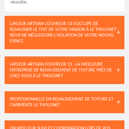
réussite.
LAFLEUR ARTISAN COUVREUR 13 S’OCCUPE DE
REHAUSSER LE TOIT DE VOTRE MAISON À LE THOLONET :
NOUS NE NÉGLIGEONS L’ISOLATION DE VOTRE NOUVEL
ESPACE
LAFLEUR ARTISAN COUVREUR 13 : LA MEILLEURE
ENTREPRISE DE REHAUSSEMENT DE TOITURE PRÈS DE
CHEZ VOUS À LE THOLONET
PROFESSIONNELLE EN REHAUSSEMENT DE TOITURE ET
CHARPENTE LE THOLONET
UN MEILLEUR SUIVI ET COORDINATION LORS DE VOS