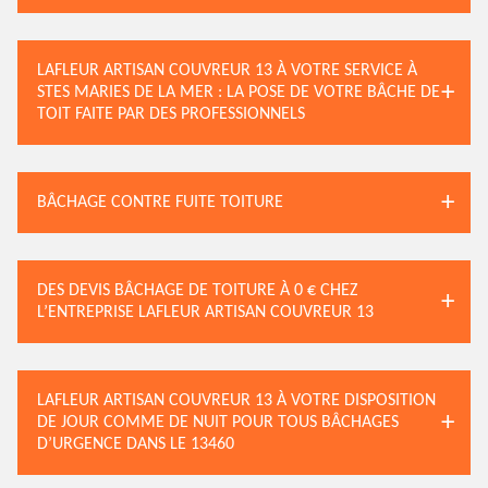
LAFLEUR ARTISAN COUVREUR 13 À VOTRE SERVICE À
STES MARIES DE LA MER : LA POSE DE VOTRE BÂCHE DE
TOIT FAITE PAR DES PROFESSIONNELS
BÂCHAGE CONTRE FUITE TOITURE
DES DEVIS BÂCHAGE DE TOITURE À 0 € CHEZ
L’ENTREPRISE LAFLEUR ARTISAN COUVREUR 13
LAFLEUR ARTISAN COUVREUR 13 À VOTRE DISPOSITION
DE JOUR COMME DE NUIT POUR TOUS BÂCHAGES
D’URGENCE DANS LE 13460