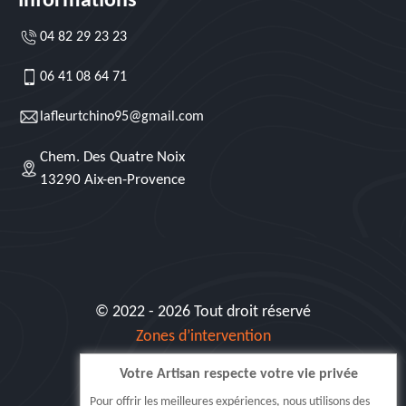
Informations
04 82 29 23 23
06 41 08 64 71
lafleurtchino95@gmail.com
Chem. Des Quatre Noix
13290 Aix-en-Provence
© 2022 - 2026 Tout droit réservé
Zones d’intervention
Votre Artisan respecte votre vie privée
Siret: 515 062 404 000 30
Pour offrir les meilleures expériences, nous utilisons des