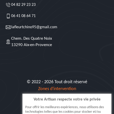
04 82 29 23 23
06 41 08 64 71
lafleurtchino95@gmail.com
Chem. Des Quatre Noix
13290 Aix-en-Provence
© 2022 - 2026 Tout droit réservé
Zones d’intervention
Votre Artisan respecte votre vie privée
Siret: 515 062 404 000 30
Pour offrir les meilleures expériences, nous utilisons des
technologies telles que les cookies pour stocker et/ou