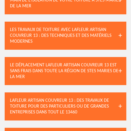
MAIN DE L’ISOLATION DE VOTRE TOITURE À STES MARIES
DE LA MER
LES TRAVAUX DE TOITURE AVEC LAFLEUR ARTISAN
COUVREUR 13 : DES TECHNIQUES ET DES MATÉRIELS
MODERNES
LE DÉPLACEMENT LAFLEUR ARTISAN COUVREUR 13 EST
SANS FRAIS DANS TOUTE LA RÉGION DE STES MARIES DE
LA MER
LAFLEUR ARTISAN COUVREUR 13 : DES TRAVAUX DE
TOITURE POUR DES PARTICULIERS OU DE GRANDES
ENTREPRISES DANS TOUT LE 13460