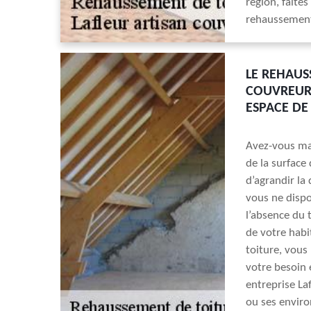
région, faite
rehaussement
LE REHAUS
COUVREUR 
ESPACE DE 
Avez-vous mar
de la surface
d’agrandir la
vous ne dispo
l’absence du 
de votre habi
toiture, vous
votre besoin 
entreprise La
ou ses enviro