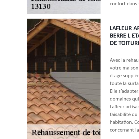
confort dans 
LAFLEUR A
BERRE L E
DE TOITUR
Avec la rehau
votre maison 
étage supplém
toute la surfa
Elle s’adapte
domaines qui 
Lafleur artisa
faisabilité du
habitation. C
concernant la