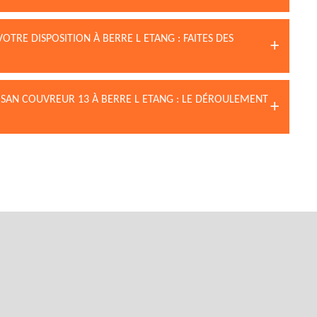
OTRE DISPOSITION À BERRE L ETANG : FAITES DES
ISAN COUVREUR 13 À BERRE L ETANG : LE DÉROULEMENT