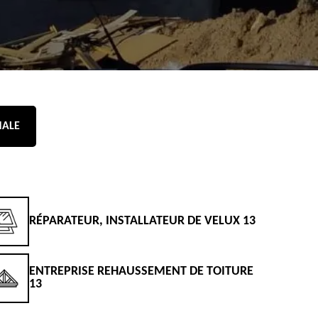
NALE
RÉPARATEUR, INSTALLATEUR DE VELUX 13
D
ENTREPRISE REHAUSSEMENT DE TOITURE
D
13