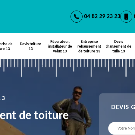
04 82 29 23 23
Réparateur,
Entreprise
Devis
prise de
Devis toiture
installateur de
rehaussement
changement de
ure 13
13
velux 13
de toiture 13
tuile 13
13
DEVIS 
ent de toiture