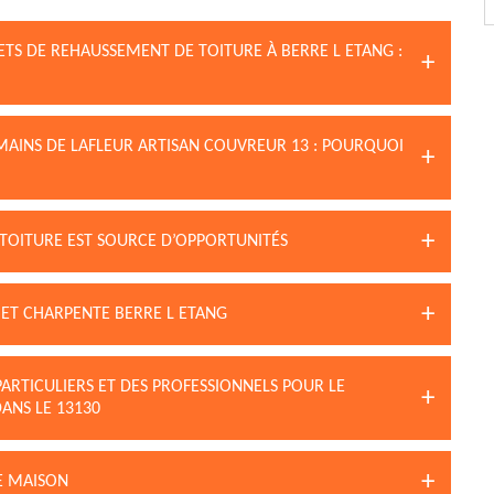
ETS DE REHAUSSEMENT DE TOITURE À BERRE L ETANG :
MAINS DE LAFLEUR ARTISAN COUVREUR 13 : POURQUOI
 TOITURE EST SOURCE D’OPPORTUNITÉS
ET CHARPENTE BERRE L ETANG
PARTICULIERS ET DES PROFESSIONNELS POUR LE
ANS LE 13130
E MAISON