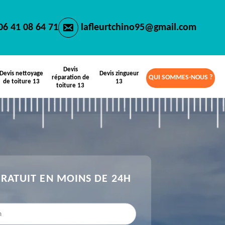
06 41 08 64 71
lafleurtchino95@gmail.com
Devis
Devis nettoyage
Devis zingueur
QUI SOMMES-NOUS ?
réparation de
de toiture 13
13
toiture 13
GRATUIT EN MOINS DE 24H