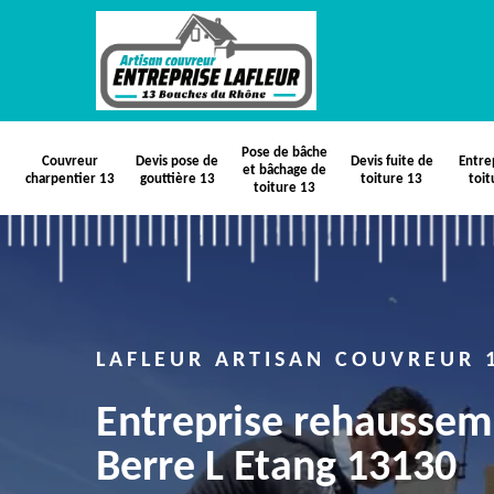
Pose de bâche
Couvreur
Devis pose de
Devis fuite de
Entre
et bâchage de
charpentier 13
gouttière 13
toiture 13
toit
toiture 13
LAFLEUR ARTISAN COUVREUR 
Entreprise rehaussem
Berre L Etang 13130