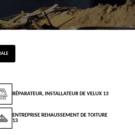
NALE
RÉPARATEUR, INSTALLATEUR DE VELUX 13
D
ENTREPRISE REHAUSSEMENT DE TOITURE
D
13