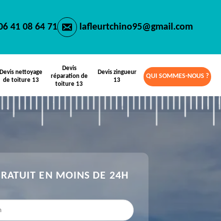
06 41 08 64 71
lafleurtchino95@gmail.com
Devis
Devis nettoyage
Devis zingueur
QUI SOMMES-NOUS ?
réparation de
de toiture 13
13
toiture 13
GRATUIT EN MOINS DE 24H