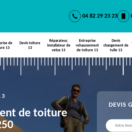
04 82 29 23 23
Réparateur,
Entreprise
Devis
prise de
Devis toiture
installateur de
rehaussement
changement de
ure 13
13
velux 13
de toiture 13
tuile 13
13
DEVIS 
ent de toiture
250