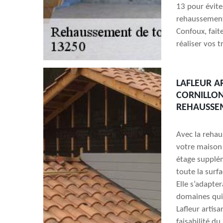
13 pour évite
rehaussement 
Confoux, fai
réaliser vos 
LAFLEUR A
CORNILLON
REHAUSSEM
Avec la rehau
votre maison 
étage supplém
toute la surfa
Elle s’adapte
domaines qui 
Lafleur artisa
faisabilité du