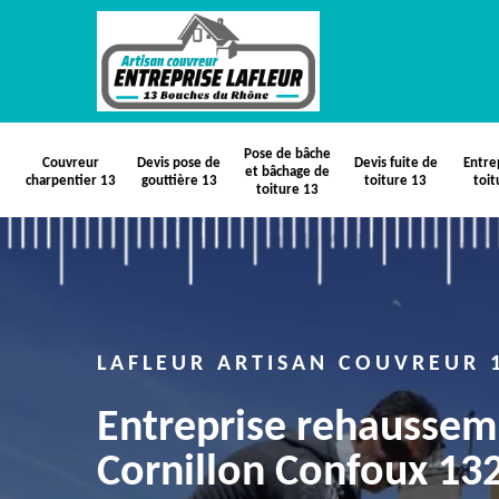
Pose de bâche
Couvreur
Devis pose de
Devis fuite de
Entre
et bâchage de
charpentier 13
gouttière 13
toiture 13
toit
toiture 13
LAFLEUR ARTISAN COUVREUR 
Entreprise rehaussem
Cornillon Confoux 13