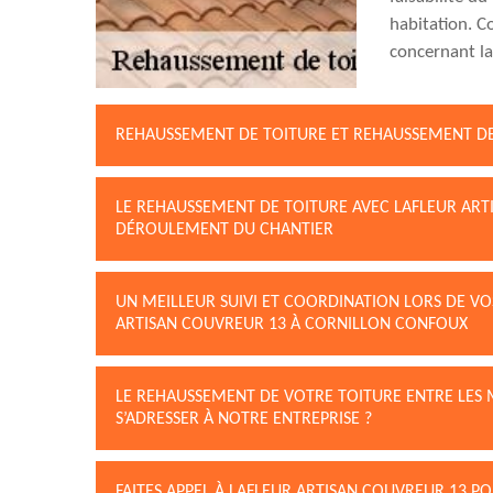
habitation. C
concernant la
REHAUSSEMENT DE TOITURE ET REHAUSSEMENT D
LE REHAUSSEMENT DE TOITURE AVEC LAFLEUR ART
DÉROULEMENT DU CHANTIER
UN MEILLEUR SUIVI ET COORDINATION LORS DE V
ARTISAN COUVREUR 13 À CORNILLON CONFOUX
LE REHAUSSEMENT DE VOTRE TOITURE ENTRE LES 
S’ADRESSER À NOTRE ENTREPRISE ?
FAITES APPEL À LAFLEUR ARTISAN COUVREUR 13 P