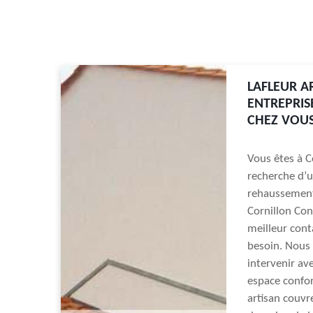
LAFLEUR A
ENTREPRIS
CHEZ VOU
Vous êtes à C
recherche d’u
rehaussement 
Cornillon Con
meilleur cont
besoin. Nous 
intervenir ave
espace confor
artisan couvr