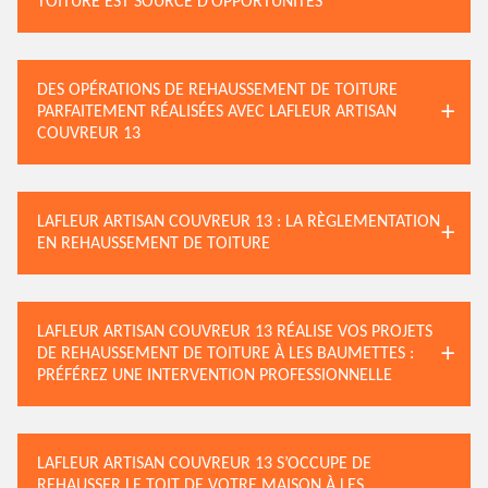
TOITURE EST SOURCE D’OPPORTUNITÉS
DES OPÉRATIONS DE REHAUSSEMENT DE TOITURE
PARFAITEMENT RÉALISÉES AVEC LAFLEUR ARTISAN
COUVREUR 13
LAFLEUR ARTISAN COUVREUR 13 : LA RÈGLEMENTATION
EN REHAUSSEMENT DE TOITURE
LAFLEUR ARTISAN COUVREUR 13 RÉALISE VOS PROJETS
DE REHAUSSEMENT DE TOITURE À LES BAUMETTES :
PRÉFÉREZ UNE INTERVENTION PROFESSIONNELLE
LAFLEUR ARTISAN COUVREUR 13 S’OCCUPE DE
REHAUSSER LE TOIT DE VOTRE MAISON À LES