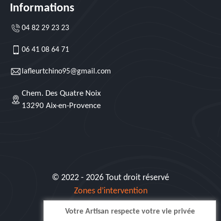
Informations
04 82 29 23 23
06 41 08 64 71
lafleurtchino95@gmail.com
Chem. Des Quatre Noix
13290 Aix-en-Provence
© 2022 - 2026 Tout droit réservé
Zones d’intervention
Votre Artisan respecte votre vie privée
Siret: 515 062 404 000 30