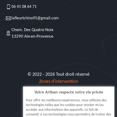
06 41 08 64 71
lafleurtchino95@gmail.com
Chem. Des Quatre Noix
13290 Aix-en-Provence
© 2022 - 2026 Tout droit réservé
Zones d’intervention
Votre Artisan respecte votre vie privée
Siret: 515 062 404 000 30
Pour offrir les meilleures expériences, nous utilisons des
technologies telles que les cookies pour stocker et/ou
accéder aux informations des appareils. Le fait de
consentir à ces technologies nous permettra de traiter des