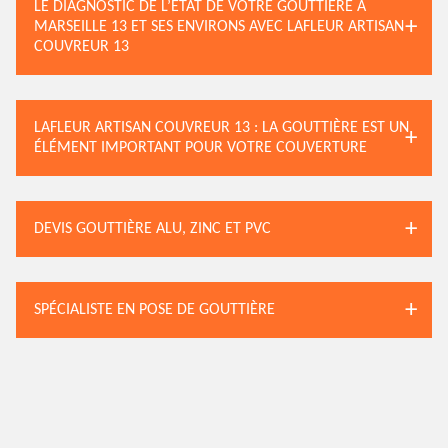
LE DIAGNOSTIC DE L’ÉTAT DE VOTRE GOUTTIÈRE À
MARSEILLE 13 ET SES ENVIRONS AVEC LAFLEUR ARTISAN
COUVREUR 13
LAFLEUR ARTISAN COUVREUR 13 : LA GOUTTIÈRE EST UN
ÉLÉMENT IMPORTANT POUR VOTRE COUVERTURE
DEVIS GOUTTIÈRE ALU, ZINC ET PVC
SPÉCIALISTE EN POSE DE GOUTTIÈRE