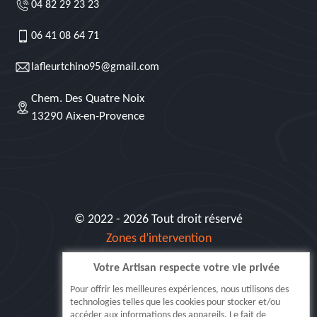
04 82 29 23 23
06 41 08 64 71
lafleurtchino95@gmail.com
Chem. Des Quatre Noix
13290 Aix-en-Provence
© 2022 - 2026 Tout droit réservé
Zones d’intervention
Votre Artisan respecte votre vie privée
Siret: 515 062 404 000 30
Pour offrir les meilleures expériences, nous utilisons des
technologies telles que les cookies pour stocker et/ou
accéder aux informations des appareils. Le fait de