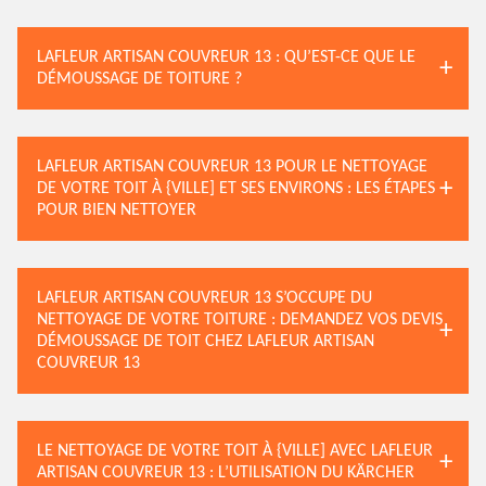
LAFLEUR ARTISAN COUVREUR 13 : QU’EST-CE QUE LE
DÉMOUSSAGE DE TOITURE ?
LAFLEUR ARTISAN COUVREUR 13 POUR LE NETTOYAGE
DE VOTRE TOIT À {VILLE] ET SES ENVIRONS : LES ÉTAPES
POUR BIEN NETTOYER
LAFLEUR ARTISAN COUVREUR 13 S’OCCUPE DU
NETTOYAGE DE VOTRE TOITURE : DEMANDEZ VOS DEVIS
DÉMOUSSAGE DE TOIT CHEZ LAFLEUR ARTISAN
COUVREUR 13
LE NETTOYAGE DE VOTRE TOIT À {VILLE] AVEC LAFLEUR
ARTISAN COUVREUR 13 : L’UTILISATION DU KÄRCHER