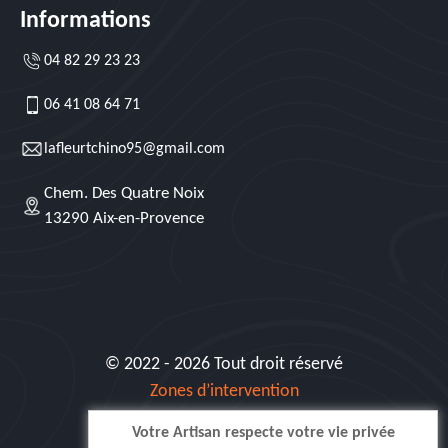
Informations
04 82 29 23 23
06 41 08 64 71
lafleurtchino95@gmail.com
Chem. Des Quatre Noix
13290 Aix-en-Provence
© 2022 - 2026 Tout droit réservé
Zones d’intervention
Votre Artisan respecte votre vie privée
Siret: 515 062 404 000 30