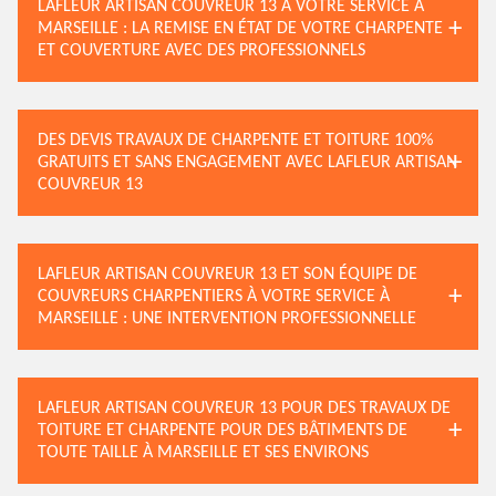
LAFLEUR ARTISAN COUVREUR 13 À VOTRE SERVICE À
MARSEILLE : LA REMISE EN ÉTAT DE VOTRE CHARPENTE
ET COUVERTURE AVEC DES PROFESSIONNELS
DES DEVIS TRAVAUX DE CHARPENTE ET TOITURE 100%
GRATUITS ET SANS ENGAGEMENT AVEC LAFLEUR ARTISAN
COUVREUR 13
LAFLEUR ARTISAN COUVREUR 13 ET SON ÉQUIPE DE
COUVREURS CHARPENTIERS À VOTRE SERVICE À
MARSEILLE : UNE INTERVENTION PROFESSIONNELLE
LAFLEUR ARTISAN COUVREUR 13 POUR DES TRAVAUX DE
TOITURE ET CHARPENTE POUR DES BÂTIMENTS DE
TOUTE TAILLE À MARSEILLE ET SES ENVIRONS