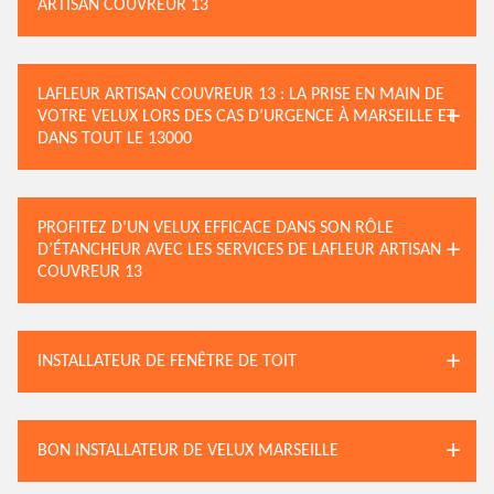
ARTISAN COUVREUR 13
LAFLEUR ARTISAN COUVREUR 13 : LA PRISE EN MAIN DE
VOTRE VELUX LORS DES CAS D’URGENCE À MARSEILLE ET
DANS TOUT LE 13000
PROFITEZ D’UN VELUX EFFICACE DANS SON RÔLE
D’ÉTANCHEUR AVEC LES SERVICES DE LAFLEUR ARTISAN
COUVREUR 13
INSTALLATEUR DE FENÊTRE DE TOIT
BON INSTALLATEUR DE VELUX MARSEILLE