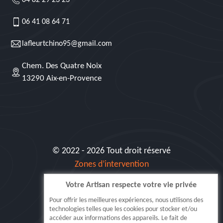
04 82 29 23 23
06 41 08 64 71
lafleurtchino95@gmail.com
Chem. Des Quatre Noix
13290 Aix-en-Provence
© 2022 - 2026 Tout droit réservé
Zones d’intervention
Votre Artisan respecte votre vie privée
Siret: 515 062 404 000 30
Pour offrir les meilleures expériences, nous utilisons des
technologies telles que les cookies pour stocker et/ou
accéder aux informations des appareils. Le fait de