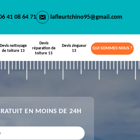
06 41 08 64 71
lafleurtchino95@gmail.com
Devis
Devis nettoyage
Devis zingueur
QUI SOMMES-NOUS ?
réparation de
de toiture 13
13
toiture 13
GRATUIT EN MOINS DE 24H