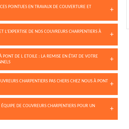
NCES POINTUES EN TRAVAUX DE COUVERTURE ET
 ET L’EXPERTISE DE NOS COUVREURS CHARPENTIERS À
 PONT DE L ETOILE : LA REMISE EN ÉTAT DE VOTRE
NNELS
OUVREURS CHARPENTIERS PAS CHERS CHEZ NOUS À PONT
N ÉQUIPE DE COUVREURS CHARPENTIERS POUR UN