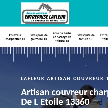
Pose de bâche
Couvreur
Devis pose de
Devis fuite de
Entre
et bâchage de
charpentier 13
gouttière 13
toiture 13
toit
toiture 13
LAFLEUR ARTISAN COUVREUR 
Artisan couvreur char
De L Etoile 13360