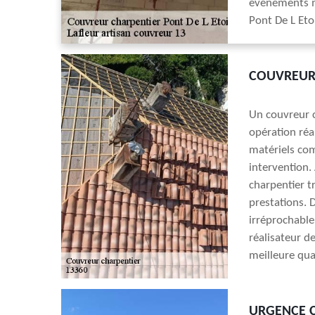
événements mé
Pont De L Eto
COUVREUR
Un couvreur c
opération réal
matériels com
intervention. 
charpentier t
prestations. D
irréprochable
réalisateur de
meilleure qua
URGENCE 