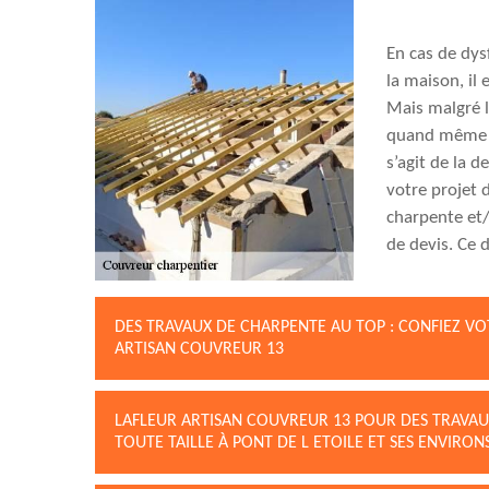
En cas de dys
la maison, il
Mais malgré le
quand même es
s’agit de la 
votre projet 
charpente et/
de devis. Ce
DES TRAVAUX DE CHARPENTE AU TOP : CONFIEZ V
ARTISAN COUVREUR 13
LAFLEUR ARTISAN COUVREUR 13 POUR DES TRAVAU
TOUTE TAILLE À PONT DE L ETOILE ET SES ENVIRON