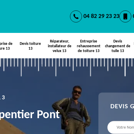
04 82 29 23 23
Réparateur,
Entreprise
Devis
prise de
Devis toiture
installateur de
rehaussement
changement de
ure 13
13
velux 13
de toiture 13
tuile 13
13
DEVIS 
pentier Pont