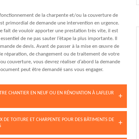
fonctionnement de la charpente et/ou la couverture de
 est primordial de demande une intervention en urgence.
 fait de vouloir apporter une prestation très vite, il est
sentiel de ne pas sauter l’étape la plus importante. Il
demande de devis. Avant de passer à la mise en œuvre de
de réparation, de changement ou de traitement de votre
ou couverture, vous devrez réaliser d’abord la demande
 document peut être demandé sans vous engager.
OTRE CHANTIER EN NEUF OU EN RÉNOVATION À LAFLEUR
X DE TOITURE ET CHARPENTE POUR DES BÂTIMENTS DE
S