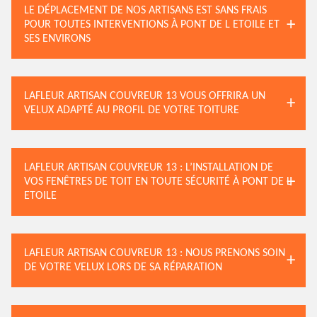
LE DÉPLACEMENT DE NOS ARTISANS EST SANS FRAIS
POUR TOUTES INTERVENTIONS À PONT DE L ETOILE ET
SES ENVIRONS
LAFLEUR ARTISAN COUVREUR 13 VOUS OFFRIRA UN
VELUX ADAPTÉ AU PROFIL DE VOTRE TOITURE
LAFLEUR ARTISAN COUVREUR 13 : L’INSTALLATION DE
VOS FENÊTRES DE TOIT EN TOUTE SÉCURITÉ À PONT DE L
ETOILE
LAFLEUR ARTISAN COUVREUR 13 : NOUS PRENONS SOIN
DE VOTRE VELUX LORS DE SA RÉPARATION