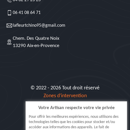
04 82 29 23 23
06 41 08 64 71
lafleurtchino95@gmail.com
Chem. Des Quatre Noix
13290 Aix-en-Provence
© 2022 - 2026 Tout droit réservé
Zones d’intervention
Votre Artisan respecte votre vie privée
Siret: 515 062 404 000 30
Pour offrir les meilleures expériences, nous utilisons des
technologies telles que les cookies pour stocker et/ou
accéder aux informations des appareils. Le fait de