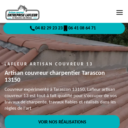
04 82 29 23 23
06 41 08 64 71
LAFLEUR ARTISAN COUVREUR 13
Artisan couvreur charpentier Tarascon
13150
Couvreur expérimenté à Tarascon 13150, Lafleur artisan
couvreur 13 est tout à fait qualifié pour s'occuper de vos
travaux de charpente, travaux fiables et réalisés dans les
règles de l'art
VOIR NOS RÉALISATIONS