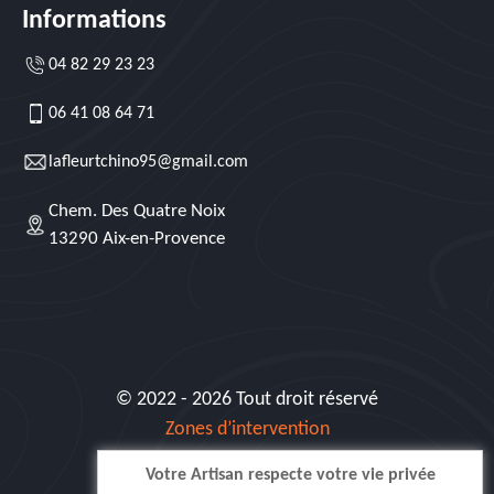
Informations
04 82 29 23 23
06 41 08 64 71
lafleurtchino95@gmail.com
Chem. Des Quatre Noix
13290 Aix-en-Provence
© 2022 - 2026 Tout droit réservé
Zones d’intervention
Votre Artisan respecte votre vie privée
Siret: 515 062 404 000 30