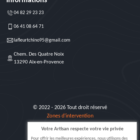
Informations
04 82 29 23 23
06 41 08 64 71
lafleurtchino95@gmail.com
Chem. Des Quatre Noix
13290 Aix-en-Provence
© 2022 - 2026 Tout droit réservé
Zones d’intervention
Votre Artisan respecte votre vie privée
Siret: 515 062 404 000 30
Pour offrir les meilleures expériences, nous utilisons des