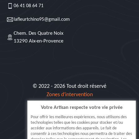
06 41 08 64 71
lafleurtchino95@gmail.com
Chem. Des Quatre Noix
13290 Aix-en-Provence
© 2022 - 2026 Tout droit réservé
Zones d’intervention
Votre Artisan respecte votre vie privée
Siret: 515 062 404 000 30
Pour offrir les meilleures expériences, nous utilisons des
technologies telles que les cookies pour stocker et/ou
accéder aux informations des appareils. Le fait de
consentir à ces technologies nous permettra de traiter des