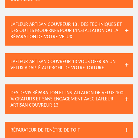
LAFLEUR ARTISAN COUVREUR 13 : DES TECHNIQUES ET
DES OUTILS MODERNES POUR L’INSTALLATION OU LA
RÉPARATION DE VOTRE VELUX
LAFLEUR ARTISAN COUVREUR 13 VOUS OFFRIRA UN
VELUX ADAPTÉ AU PROFIL DE VOTRE TOITURE
DES DEVIS RÉPARATION ET INSTALLATION DE VELUX 100
% GRATUITS ET SANS ENGAGEMENT AVEC LAFLEUR
ARTISAN COUVREUR 13
RÉPARATEUR DE FENÊTRE DE TOIT