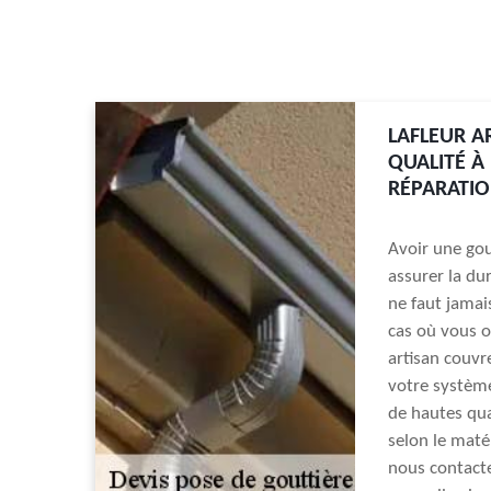
LAFLEUR A
QUALITÉ À
RÉPARATIO
Avoir une gou
assurer la dur
ne faut jamai
cas où vous ob
artisan couvr
votre système
de hautes qua
selon le maté
nous contacte