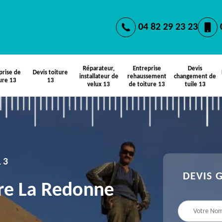
04 82 29 23 23
Réparateur,
Entreprise
Devis
prise de
Devis toiture
installateur de
rehaussement
changement de
ure 13
13
velux 13
de toiture 13
tuile 13
13
DEVIS 
ère La Redonne