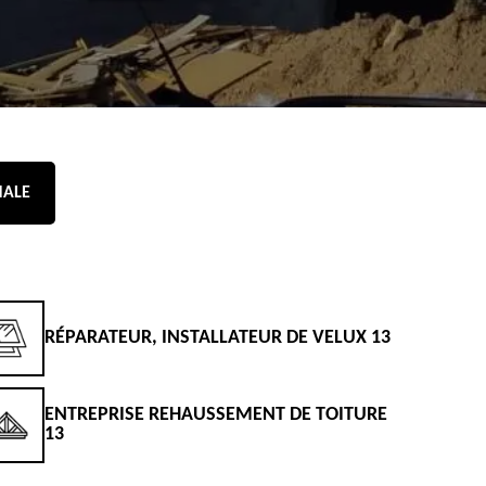
NALE
RÉPARATEUR, INSTALLATEUR DE VELUX 13
D
ENTREPRISE REHAUSSEMENT DE TOITURE
D
13