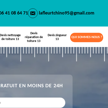
06 41 08 64 71
lafleurtchino95@gmail.com
Devis
Devis nettoyage
Devis zingueur
QUI SOMMES-NOUS ?
réparation de
de toiture 13
13
toiture 13
GRATUIT EN MOINS DE 24H