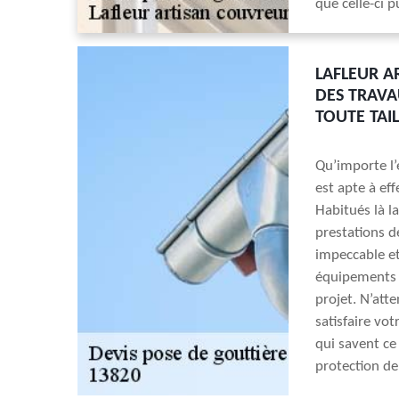
que celle-ci p
LAFLEUR A
DES TRAVA
TOUTE TAI
Qu’importe l’
est apte à eff
Habitués là l
prestations d
impeccable et
équipements d
projet. N’att
satisfaire vo
qui savent ce 
protection de 