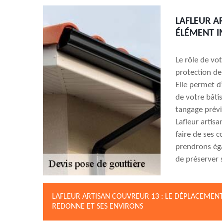
LAFLEUR A
ÉLÉMENT 
Le rôle de vo
protection de
Elle permet d
de votre bâtis
tangage prévi
Lafleur artisa
faire de ses 
prendrons éga
de préserver s
LAFLEUR ARTISAN COUVREUR 13 : LE DÉPLACEMENT
REDONNE ET SES ENVIRONS