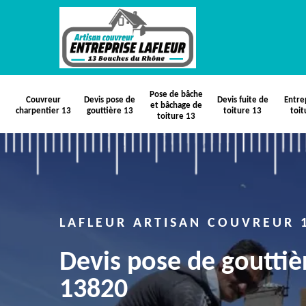
Pose de bâche
Couvreur
Devis pose de
Devis fuite de
Entre
et bâchage de
charpentier 13
gouttière 13
toiture 13
toit
toiture 13
LAFLEUR ARTISAN COUVREUR 
Devis pose de goutti
13820