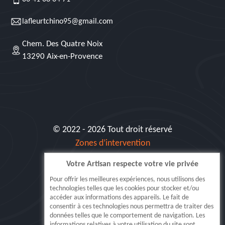
lafleurtchino95@gmail.com
Chem. Des Quatre Noix
13290 Aix-en-Provence
© 2022 - 2026 Tout droit réservé
Zones d’intervention
Votre Artisan respecte votre vie privée
Siret: 515 062 404 000 30
Pour offrir les meilleures expériences, nous utilisons des
technologies telles que les cookies pour stocker et/ou
accéder aux informations des appareils. Le fait de
consentir à ces technologies nous permettra de traiter des
données telles que le comportement de navigation. Les
informations relatives à votre utilisation du site sont