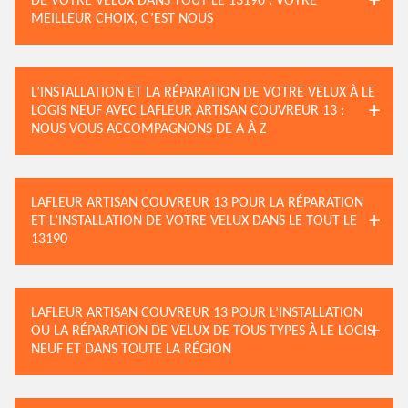
DE VOTRE VELUX DANS TOUT LE 13190 : VOTRE
MEILLEUR CHOIX, C’EST NOUS
L’INSTALLATION ET LA RÉPARATION DE VOTRE VELUX À LE
LOGIS NEUF AVEC LAFLEUR ARTISAN COUVREUR 13 :
NOUS VOUS ACCOMPAGNONS DE A À Z
LAFLEUR ARTISAN COUVREUR 13 POUR LA RÉPARATION
ET L’INSTALLATION DE VOTRE VELUX DANS LE TOUT LE
13190
LAFLEUR ARTISAN COUVREUR 13 POUR L’INSTALLATION
OU LA RÉPARATION DE VELUX DE TOUS TYPES À LE LOGIS
NEUF ET DANS TOUTE LA RÉGION