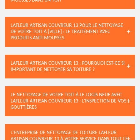
MOUSSES DANS UN TOIT
LAFLEUR ARTISAN COUVREUR 13 POUR LE NETTOYAGE
DE VOTRE TOIT À {VILLE] : LE TRAITEMENT AVEC
PRODUITS ANTI-MOUSSES
LAFLEUR ARTISAN COUVREUR 13 : POURQUOI EST-CE SI
IMPORTANT DE NETTOYER SA TOITURE ?
LE NETTOYAGE DE VOTRE TOIT À LE LOGIS NEUF AVEC
LAFLEUR ARTISAN COUVREUR 13 : L’INSPECTION DE VOS
GOUTTIÈRES
L’ENTREPRISE DE NETTOYAGE DE TOITURE LAFLEUR
ARTISAN COUVREUR 13 À VOTRE SERVICE DANS TOUT LE