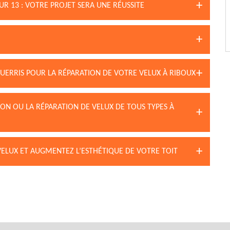
R 13 : VOTRE PROJET SERA UNE RÉUSSITE
GUERRIS POUR LA RÉPARATION DE VOTRE VELUX À RIBOUX
ION OU LA RÉPARATION DE VELUX DE TOUS TYPES À
VELUX ET AUGMENTEZ L’ESTHÉTIQUE DE VOTRE TOIT