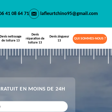
06 41 08 64 71
lafleurtchino95@gmail.com
Devis
Devis nettoyage
Devis zingueur
QUI SOMMES-NOUS ?
réparation de
de toiture 13
13
toiture 13
GRATUIT EN MOINS DE 24H