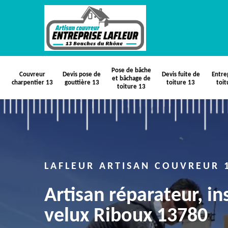
Pose de bâche
Couvreur
Devis pose de
Devis fuite de
Entre
et bâchage de
charpentier 13
gouttière 13
toiture 13
toit
toiture 13
LAFLEUR ARTISAN COUVREUR 
Artisan réparateur, in
velux Riboux 13780