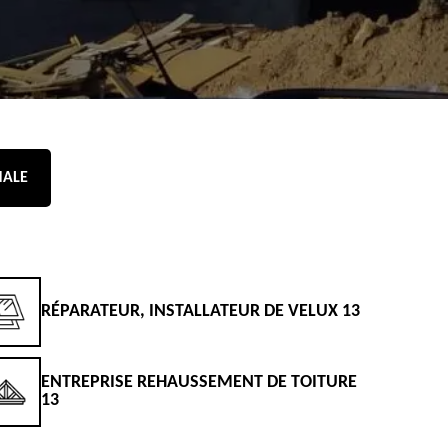
NALE
RÉPARATEUR, INSTALLATEUR DE VELUX 13
D
ENTREPRISE REHAUSSEMENT DE TOITURE
D
13