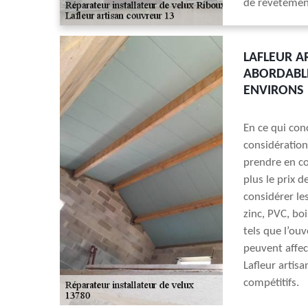
de revêtement
LAFLEUR A
ABORDABLE
ENVIRONS
En ce qui conc
considération 
prendre en co
plus le prix 
considérer le
zinc, PVC, bo
tels que l’ou
peuvent affect
Lafleur artisa
compétitifs.