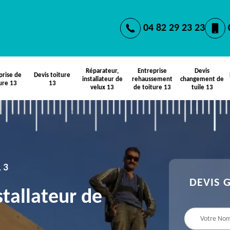
04 82 29 23 23
Réparateur,
Entreprise
Devis
prise de
Devis toiture
installateur de
rehaussement
changement de
ure 13
13
velux 13
de toiture 13
tuile 13
13
DEVIS 
stallateur de