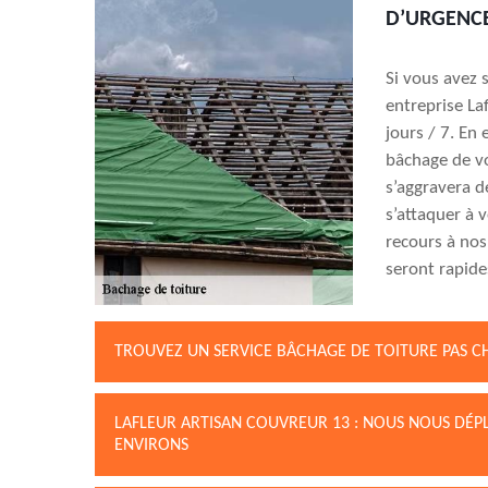
D’URGENCE
Si vous avez s
entreprise La
jours / 7. En 
bâchage de vo
s’aggravera d
s’attaquer à 
recours à nos
seront rapide
TROUVEZ UN SERVICE BÂCHAGE DE TOITURE PAS C
LAFLEUR ARTISAN COUVREUR 13 : NOUS NOUS DÉP
ENVIRONS