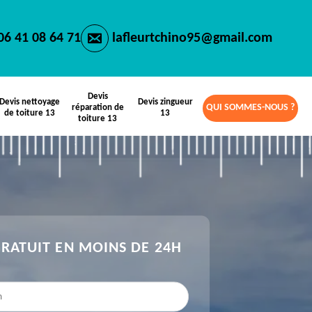
06 41 08 64 71
lafleurtchino95@gmail.com
Devis
Devis nettoyage
Devis zingueur
QUI SOMMES-NOUS ?
réparation de
de toiture 13
13
toiture 13
GRATUIT EN MOINS DE 24H