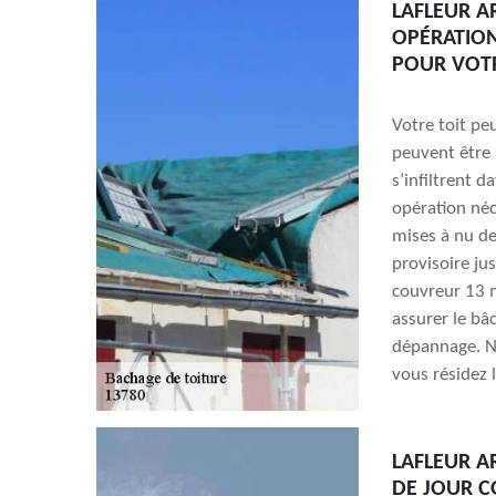
LAFLEUR A
OPÉRATION
POUR VOTR
Votre toit pe
peuvent être 
s’infiltrent 
opération néc
mises à nu de
provisoire jus
couvreur 13 m
assurer le bâ
dépannage. N’
vous résidez 
LAFLEUR A
DE JOUR 