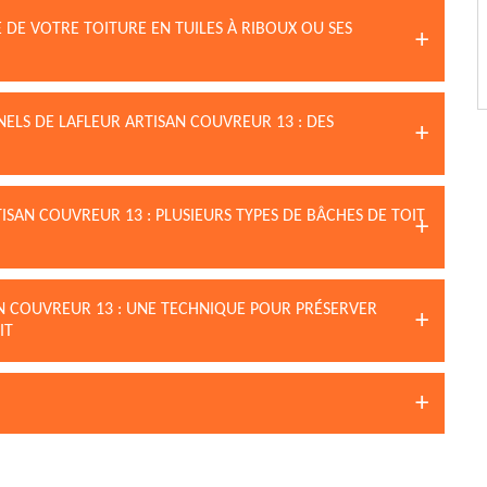
DE VOTRE TOITURE EN TUILES À RIBOUX OU SES
NELS DE LAFLEUR ARTISAN COUVREUR 13 : DES
ISAN COUVREUR 13 : PLUSIEURS TYPES DE BÂCHES DE TOIT
AN COUVREUR 13 : UNE TECHNIQUE POUR PRÉSERVER
IT