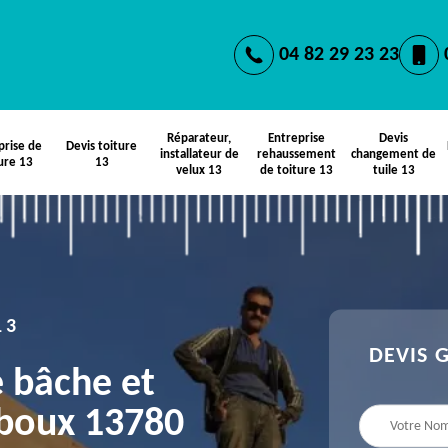
04 82 29 23 23
Réparateur,
Entreprise
Devis
prise de
Devis toiture
installateur de
rehaussement
changement de
ure 13
13
velux 13
de toiture 13
tuile 13
13
DEVIS 
e bâche et
iboux 13780