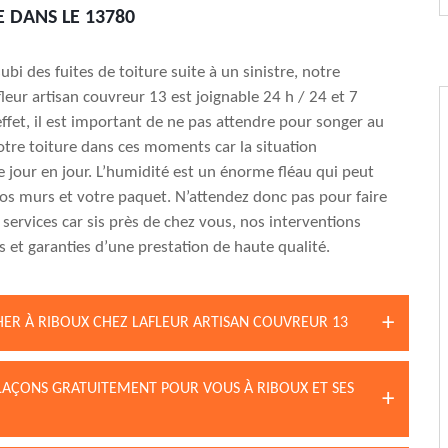
 DANS LE 13780
ubi des fuites de toiture suite à un sinistre, notre
fleur artisan couvreur 13 est joignable 24 h / 24 et 7
effet, il est important de ne pas attendre pour songer au
tre toiture dans ces moments car la situation
e jour en jour. L’humidité est un énorme fléau qui peut
vos murs et votre paquet. N’attendez donc pas pour faire
 services car sis près de chez vous, nos interventions
s et garanties d’une prestation de haute qualité.
HER À RIBOUX CHEZ LAFLEUR ARTISAN COUVREUR 13
LAÇONS GRATUITEMENT POUR VOUS À RIBOUX ET SES