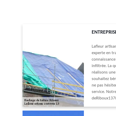
ENTREPRIS
Lafleur artis
experte en tr
connaissance 
infiltrée. La 
réalisons une
souhaitez bén
ne pas hésite
service. Notre
deRiboux1378