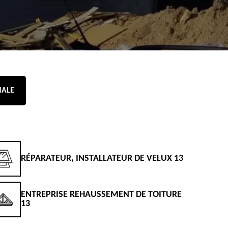
NALE
RÉPARATEUR, INSTALLATEUR DE VELUX 13
D
ENTREPRISE REHAUSSEMENT DE TOITURE
D
13