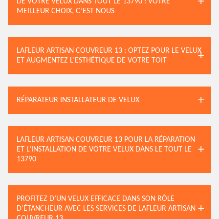
DE VOTRE VELUX DANS TOUT LE 13790 : VOTRE
MEILLEUR CHOIX, C’EST NOUS
LAFLEUR ARTISAN COUVREUR 13 : OPTEZ POUR LE VELUX
ET AUGMENTEZ L’ESTHÉTIQUE DE VOTRE TOIT
RÉPARATEUR INSTALLATEUR DE VELUX
LAFLEUR ARTISAN COUVREUR 13 POUR LA RÉPARATION
ET L’INSTALLATION DE VOTRE VELUX DANS LE TOUT LE
13790
PROFITEZ D’UN VELUX EFFICACE DANS SON RÔLE
D’ÉTANCHEUR AVEC LES SERVICES DE LAFLEUR ARTISAN
COUVREUR 13