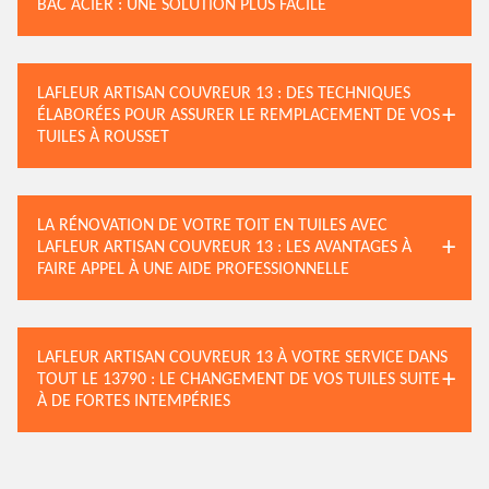
BAC ACIER : UNE SOLUTION PLUS FACILE
LAFLEUR ARTISAN COUVREUR 13 : DES TECHNIQUES
ÉLABORÉES POUR ASSURER LE REMPLACEMENT DE VOS
TUILES À ROUSSET
LA RÉNOVATION DE VOTRE TOIT EN TUILES AVEC
LAFLEUR ARTISAN COUVREUR 13 : LES AVANTAGES À
FAIRE APPEL À UNE AIDE PROFESSIONNELLE
LAFLEUR ARTISAN COUVREUR 13 À VOTRE SERVICE DANS
TOUT LE 13790 : LE CHANGEMENT DE VOS TUILES SUITE
À DE FORTES INTEMPÉRIES