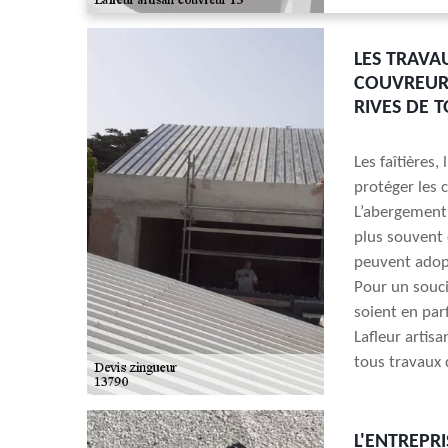
LES TRAVA
COUVREUR 1
RIVES DE T
Les faîtières,
protéger les c
L’abergement, 
plus souvent e
peuvent adopt
Pour un souci
soient en par
Lafleur artisa
tous travaux 
L'ENTREPR