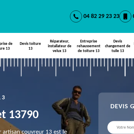
04 82 29 23 23
Réparateur,
Entreprise
Devis
prise de
Devis toiture
installateur de
rehaussement
changement de
ure 13
13
velux 13
de toiture 13
tuile 13
13
DEVIS 
et 13790
 artisan couvreur 13 est le