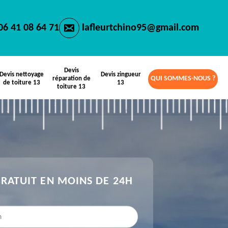
06 41 08 64 71
lafleurtchino95@gmail.com
Devis
Devis nettoyage
Devis zingueur
QUI SOMMES-NOUS ?
réparation de
de toiture 13
13
toiture 13
GRATUIT EN MOINS DE 24H