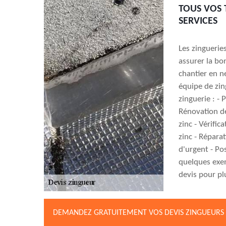
TOUS VOS 
SERVICES
Les zinguerie
assurer la bon
chantier en n
équipe de zin
zinguerie : - 
Rénovation de
zinc - Vérific
zinc - Répara
d'urgent - Po
quelques exe
devis pour pl
DEMANDEZ GRATUITEMENT VOS DEVIS ZINGUEURS 