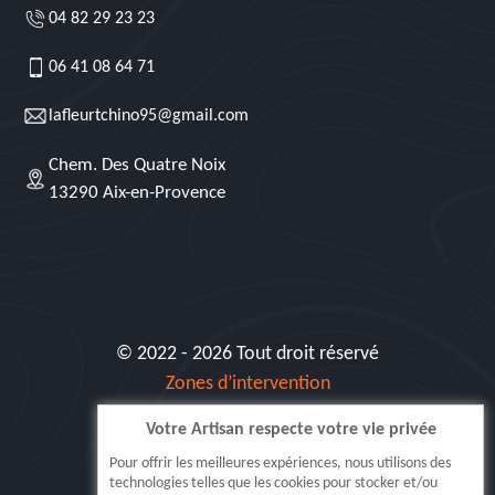
04 82 29 23 23
06 41 08 64 71
lafleurtchino95@gmail.com
Chem. Des Quatre Noix
13290 Aix-en-Provence
© 2022 - 2026 Tout droit réservé
Zones d’intervention
Votre Artisan respecte votre vie privée
Siret: 515 062 404 000 30
Pour offrir les meilleures expériences, nous utilisons des
technologies telles que les cookies pour stocker et/ou