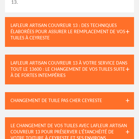
13.
LAFLEUR ARTISAN COUVREUR 13 : DES TECHNIQUES
ÉLABORÉES POUR ASSURER LE REMPLACEMENT DE VOS
TUILES À CEYRESTE
LAFLEUR ARTISAN COUVREUR 13 À VOTRE SERVICE DANS
TOUT LE 13600 : LE CHANGEMENT DE VOS TUILES SUITE
À DE FORTES INTEMPÉRIES
CHANGEMENT DE TUILE PAS CHER CEYRESTE
LE CHANGEMENT DE VOS TUILES AVEC LAFLEUR ARTISAN
COUVREUR 13 POUR PRÉSERVER L’ÉTANCHÉITÉ DE
VOTRE TOITURE À CEYRESTE ET SES ENVIRONS