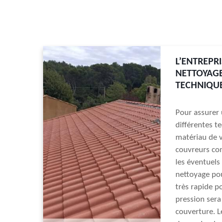
L’ENTREPR
NETTOYAGE
TECHNIQU
Pour assurer 
différentes t
matériau de v
couvreurs co
les éventuels 
nettoyage pou
très rapide p
pression sera
couverture. L