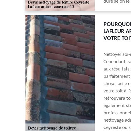
dure selon le
POURQUOI 
LAFLEUR A
VOTRE TOI
Nettoyer soi-
Cependant, sa
aux résultats
parfaitement v
chose facile 
votre toit à l
retrouvera to
également str
professionnel
nettoyage ada
Ceyreste ou s