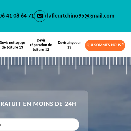
06 41 08 64 71
lafleurtchino95@gmail.com
Devis
Devis nettoyage
Devis zingueur
QUI SOMMES-NOUS ?
réparation de
de toiture 13
13
toiture 13
GRATUIT EN MOINS DE 24H