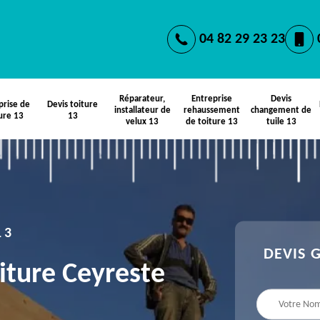
04 82 29 23 23
Réparateur,
Entreprise
Devis
prise de
Devis toiture
installateur de
rehaussement
changement de
ure 13
13
velux 13
de toiture 13
tuile 13
13
DEVIS 
iture Ceyreste