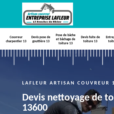
Pose de bâche
Couvreur
Devis pose de
Devis fuite de
Entre
et bâchage de
charpentier 13
gouttière 13
toiture 13
toit
toiture 13
LAFLEUR ARTISAN COUVREUR 
Devis nettoyage de to
13600