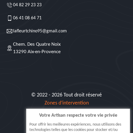
04 82 29 23 23
06 41 08 64 71
lafleurtchino95@gmail.com
Chem. Des Quatre Noix
13290 Aix-en-Provence
© 2022 - 2026 Tout droit réservé
Zones d’intervention
Votre Artisan respecte votre vie privée
Siret: 515 062 404 000 30
Pour offrir les meilleures expériences, nous utilisons des
technologies telles que les cookies pour stocker et/ou