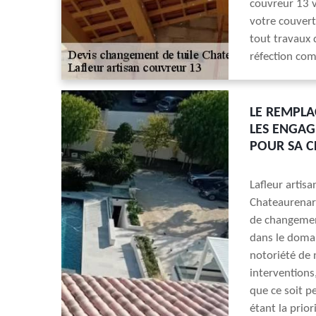
couvreur 13 v
votre couvert
tout travaux 
réfection com
LE REMPLA
LES ENGAG
POUR SA C
Lafleur artis
Chateaurenard
de changemen
dans le domain
notoriété de 
interventions
que ce soit pe
étant la prio