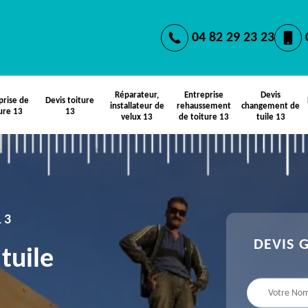
04 82 29 23 23
Réparateur,
Entreprise
Devis
prise de
Devis toiture
installateur de
rehaussement
changement de
ure 13
13
velux 13
de toiture 13
tuile 13
13
DEVIS 
tuile