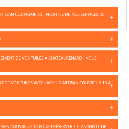
RTISAN COUVREUR 13 : PROFITEZ DE NOS SERVICES DE
D
EMENT DE VOS TUILES À CHATEAURENARD : NOUS
T DE VOS TUILES AVEC LAFLEUR ARTISAN COUVREUR 13 À
TISAN COUVREUR 13 POUR PRÉSERVER L’ÉTANCHÉITÉ DE