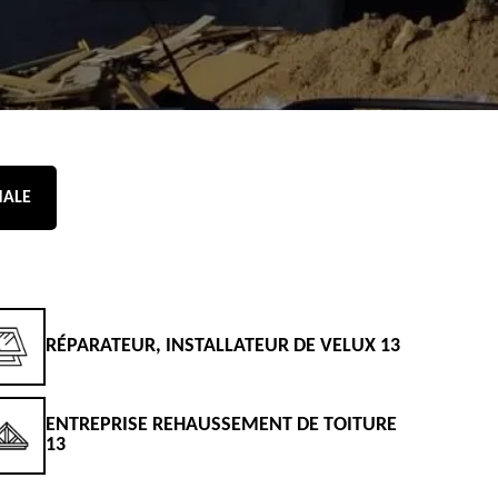
NALE
RÉPARATEUR, INSTALLATEUR DE VELUX 13
D
ENTREPRISE REHAUSSEMENT DE TOITURE
D
13