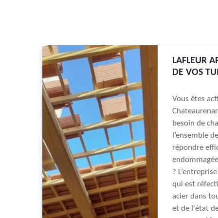
LAFLEUR A
DE VOS TU
Vous êtes act
Chateaurenar
besoin de cha
l’ensemble de
répondre eff
endommagée à 
? L’entreprise
qui est réfect
acier dans to
et de l'état d