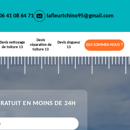
06 41 08 64 71
lafleurtchino95@gmail.com
Devis
Devis nettoyage
Devis zingueur
QUI SOMMES-NOUS ?
réparation de
de toiture 13
13
toiture 13
GRATUIT EN MOINS DE 24H