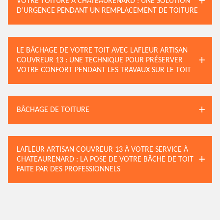
VOTRE TOITURE À CHATEAURENARD : UNE SOLUTION
D’URGENCE PENDANT UN REMPLACEMENT DE TOITURE
LE BÂCHAGE DE VOTRE TOIT AVEC LAFLEUR ARTISAN
COUVREUR 13 : UNE TECHNIQUE POUR PRÉSERVER
VOTRE CONFORT PENDANT LES TRAVAUX SUR LE TOIT
BÂCHAGE DE TOITURE
LAFLEUR ARTISAN COUVREUR 13 À VOTRE SERVICE À
CHATEAURENARD : LA POSE DE VOTRE BÂCHE DE TOIT
FAITE PAR DES PROFESSIONNELS