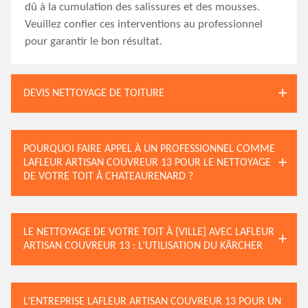
dû à la cumulation des salissures et des mousses.
Veuillez confier ces interventions au professionnel
pour garantir le bon résultat.
DEVIS NETTOYAGE DE TOITURE
POURQUOI FAIRE APPEL À UN PROFESSIONNEL COMME
LAFLEUR ARTISAN COUVREUR 13 POUR LE NETTOYAGE
DE VOTRE TOIT À CHATEAURENARD ?
LE NETTOYAGE DE VOTRE TOIT À {VILLE] AVEC LAFLEUR
ARTISAN COUVREUR 13 : L’UTILISATION DU KÄRCHER
L’ENTREPRISE LAFLEUR ARTISAN COUVREUR 13 POUR UN