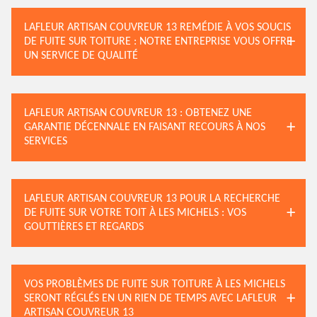
LAFLEUR ARTISAN COUVREUR 13 REMÉDIE À VOS SOUCIS
DE FUITE SUR TOITURE : NOTRE ENTREPRISE VOUS OFFRE
UN SERVICE DE QUALITÉ
LAFLEUR ARTISAN COUVREUR 13 : OBTENEZ UNE
GARANTIE DÉCENNALE EN FAISANT RECOURS À NOS
SERVICES
LAFLEUR ARTISAN COUVREUR 13 POUR LA RECHERCHE
DE FUITE SUR VOTRE TOIT À LES MICHELS : VOS
GOUTTIÈRES ET REGARDS
VOS PROBLÈMES DE FUITE SUR TOITURE À LES MICHELS
SERONT RÉGLÉS EN UN RIEN DE TEMPS AVEC LAFLEUR
ARTISAN COUVREUR 13