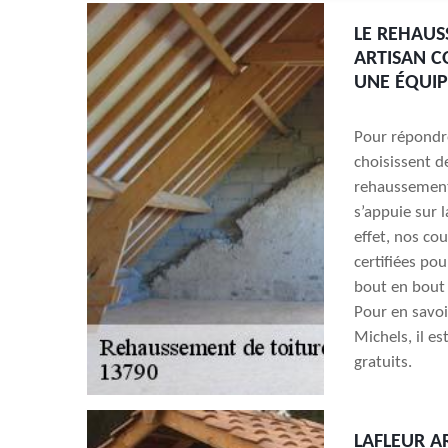
LE REHAUS
ARTISAN C
UNE ÉQUIP
Pour répondre
choisissent d
rehaussement 
s’appuie sur 
effet, nos co
certifiées po
bout en bout p
Pour en savoi
Michels, il e
gratuits.
LAFLEUR A