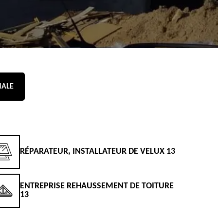
NALE
RÉPARATEUR, INSTALLATEUR DE VELUX 13
D
ENTREPRISE REHAUSSEMENT DE TOITURE
D
13