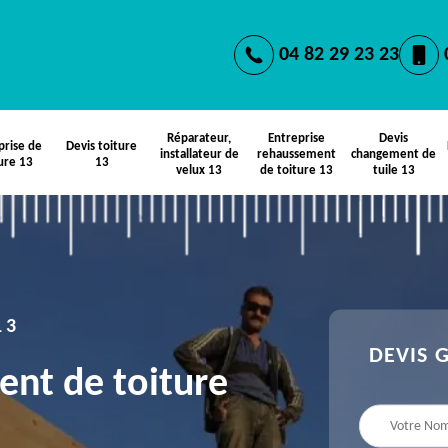
04 82 29 23 23
Réparateur,
Entreprise
Devis
prise de
Devis toiture
installateur de
rehaussement
changement de
ure 13
13
velux 13
de toiture 13
tuile 13
13
DEVIS 
ent de toiture