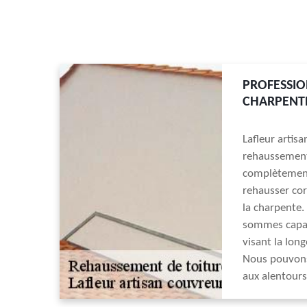
PROFESSIO
CHARPENTE
Lafleur artis
rehaussement
complètement 
rehausser cor
la charpente. 
sommes capab
visant la long
Nous pouvons
aux alentours