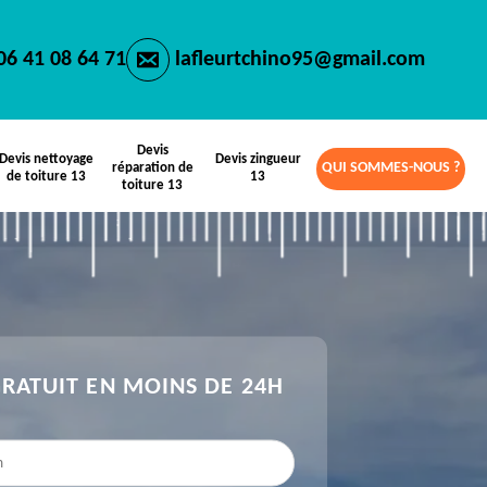
06 41 08 64 71
lafleurtchino95@gmail.com
Devis
Devis nettoyage
Devis zingueur
QUI SOMMES-NOUS ?
réparation de
de toiture 13
13
toiture 13
GRATUIT EN MOINS DE 24H