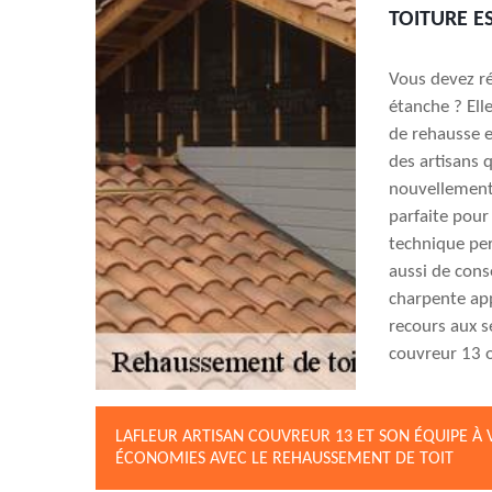
TOITURE E
Vous devez ré
étanche ? Ell
de rehausse e
des artisans 
nouvellement c
parfaite pour 
technique per
aussi de cons
charpente app
recours aux s
couvreur 13 o
LAFLEUR ARTISAN COUVREUR 13 ET SON ÉQUIPE À VO
ÉCONOMIES AVEC LE REHAUSSEMENT DE TOIT