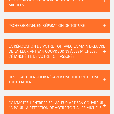
TOP POUR LA RÉPARATION DE VOTRE TOIT À LES
MICHELS
PROFESSIONNEL EN RÉPARATION DE TOITURE
LA RÉNOVATION DE VOTRE TOIT AVEC LA MAIN D’ŒUVRE
DE LAFLEUR ARTISAN COUVREUR 13 À LES MICHELS :
L’ÉTANCHÉITÉ DE VOTRE TOIT ASSURÉE
DEVIS PAS CHER POUR RÉPARER UNE TOITURE ET UNE
TUILE FAITIÈRE
CONTACTEZ L’ENTREPRISE LAFLEUR ARTISAN COUVREUR
13 POUR LA RÉFECTION DE VOTRE TOIT À LES MICHELS