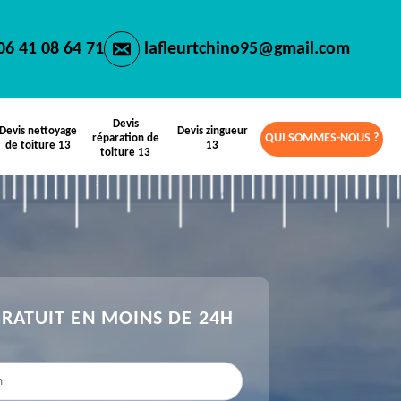
06 41 08 64 71
lafleurtchino95@gmail.com
Devis
Devis nettoyage
Devis zingueur
QUI SOMMES-NOUS ?
réparation de
de toiture 13
13
toiture 13
GRATUIT EN MOINS DE 24H