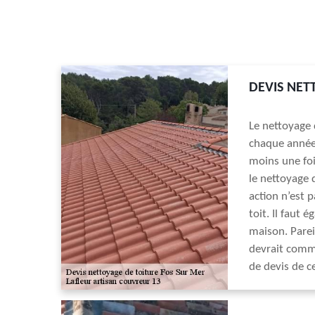
DEVIS NET
Le nettoyage d
chaque année.
moins une foi
le nettoyage 
action n’est 
toit. Il faut
maison. Parei
devrait comm
de devis de c