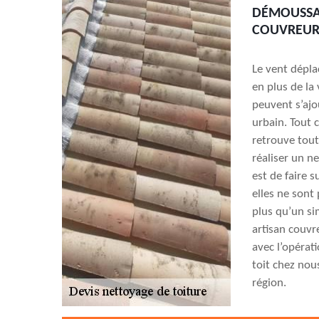
DÉMOUSSAG
COUVREUR
Le vent déplac
en plus de la
peuvent s’aj
urbain. Tout c
retrouve tout
réaliser un n
est de faire s
elles ne sont
plus qu’un si
artisan couvr
avec l’opéra
toit chez nou
région.