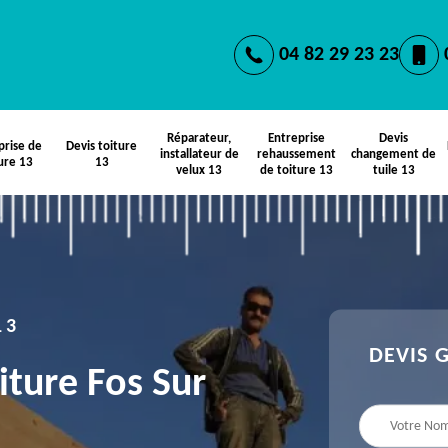
04 82 29 23 23
Réparateur,
Entreprise
Devis
prise de
Devis toiture
installateur de
rehaussement
changement de
ure 13
13
velux 13
de toiture 13
tuile 13
13
DEVIS 
iture Fos Sur