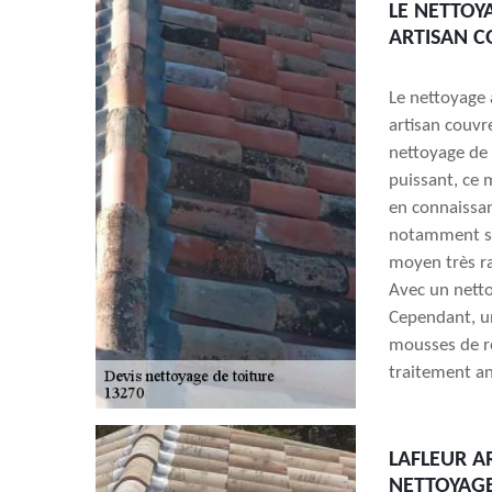
LE NETTOYA
ARTISAN C
Le nettoyage 
artisan couvre
nettoyage de 
puissant, ce 
en connaissan
notamment si 
moyen très ra
Avec un netto
Cependant, un
mousses de ré
traitement a
LAFLEUR A
NETTOYAGE