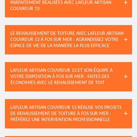
PARFAITEMENT RÉALISÉES AVEC LAFLEUR ARTISAN
COUVREUR 13
LE REHAUSSEMENT DE TOITURE AVEC LAFLEUR ARTISAN
COUVREUR 13 À FOS SUR MER : AGRANDISSEZ VOTRE
ESPACE DE VIE DE LA MANIÈRE LA PLUS EFFICACE
LAFLEUR ARTISAN COUVREUR 13 ET SON ÉQUIPE À
VOTRE DISPOSITION À FOS SUR MER : FAITES DES
ÉCONOMIES AVEC LE REHAUSSEMENT DE TOIT
LAFLEUR ARTISAN COUVREUR 13 RÉALISE VOS PROJETS
DE REHAUSSEMENT DE TOITURE À FOS SUR MER :
PRÉFÉREZ UNE INTERVENTION PROFESSIONNELLE