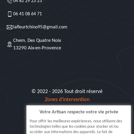
04 82 29 23 23
06 41 08 64 71
lafleurtchino95@gmail.com
Chem. Des Quatre Noix
13290 Aix-en-Provence
© 2022 - 2026 Tout droit réservé
Zones d’intervention
Votre Artisan respecte votre vie privée
Siret: 515 062 404 000 30
Pour offrir les meilleures expériences, nous utilisons des
technologies telles que les cookies pour stocker et/ou
accéder aux informations des appareils. Le fait de