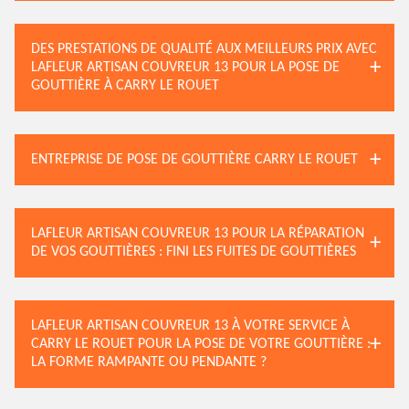
DES PRESTATIONS DE QUALITÉ AUX MEILLEURS PRIX AVEC
LAFLEUR ARTISAN COUVREUR 13 POUR LA POSE DE
GOUTTIÈRE À CARRY LE ROUET
ENTREPRISE DE POSE DE GOUTTIÈRE CARRY LE ROUET
LAFLEUR ARTISAN COUVREUR 13 POUR LA RÉPARATION
DE VOS GOUTTIÈRES : FINI LES FUITES DE GOUTTIÈRES
LAFLEUR ARTISAN COUVREUR 13 À VOTRE SERVICE À
CARRY LE ROUET POUR LA POSE DE VOTRE GOUTTIÈRE :
LA FORME RAMPANTE OU PENDANTE ?