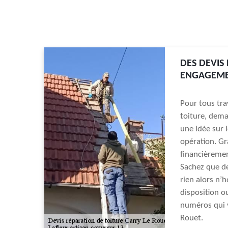
DES DEVIS
ENGAGEMEN
Pour tous tra
toiture, dema
une idée sur 
opération. Gr
financièremen
Sachez que de
rien alors n’h
disposition o
numéros qui v
Rouet.