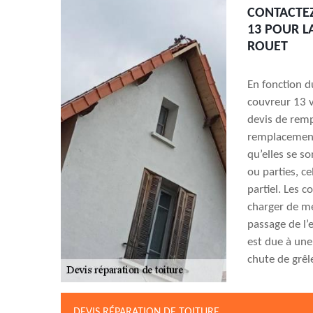
CONTACTEZ
13 POUR L
ROUET
En fonction du
couvreur 13 v
devis de remp
remplacement 
qu’elles se s
ou parties, c
partiel. Les 
charger de me
passage de l’
est due à un
chute de grêl
DEVIS RÉPARATION DE TOITURE