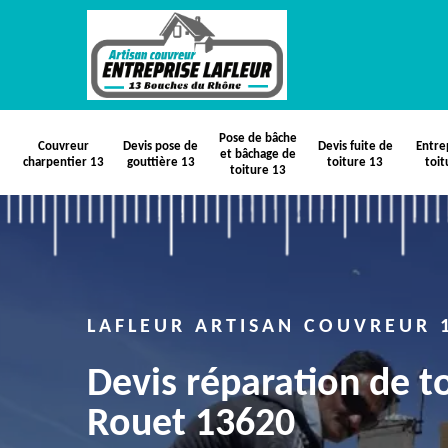
Pose de bâche
Couvreur
Devis pose de
Devis fuite de
Entre
et bâchage de
charpentier 13
gouttière 13
toiture 13
toit
toiture 13
LAFLEUR ARTISAN COUVREUR 
Devis réparation de to
Rouet 13620