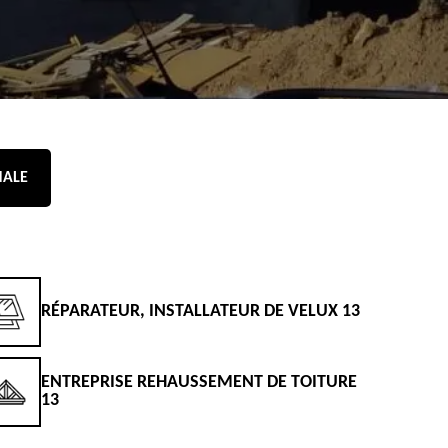
NALE
RÉPARATEUR, INSTALLATEUR DE VELUX 13
D
ENTREPRISE REHAUSSEMENT DE TOITURE
D
13