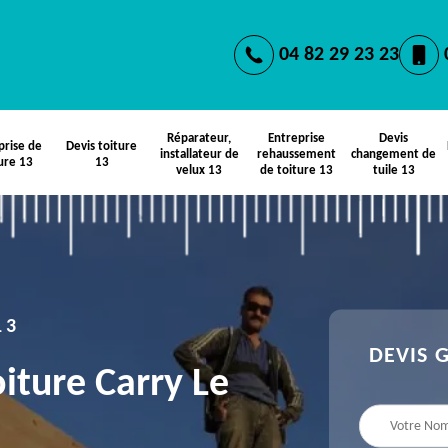
04 82 29 23 23
Réparateur,
Entreprise
Devis
prise de
Devis toiture
installateur de
rehaussement
changement de
ure 13
13
velux 13
de toiture 13
tuile 13
13
DEVIS 
iture Carry Le