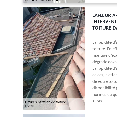
LAFLEUR A
INTERVENT
TOITURE D
La rapidité d
toiture. En e
manque d’étan
dégrade davan
La rapidité d
ce cas, n’att
de votre toit
disponibilité
normes de qua
subis.